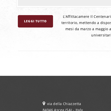
L'Affittacamere Il Centenari
LEGGI TUTTO
territorio, mettendo a dispo
mesi da marzo a maggio a 
universitari
via della Chiazzetta
84046 Ascea (SA) - Italy