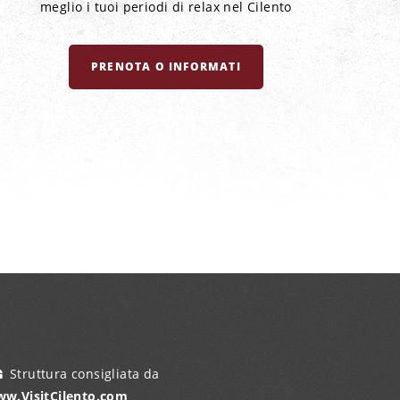
meglio i tuoi periodi di relax nel Cilento
PRENOTA O INFORMATI
Struttura consigliata da
w.VisitCilento.com